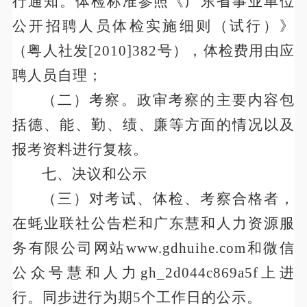
行通知。体检标准参照《广东省事业单位
公开招聘人员体检实施细则（试行）》
（粤人社发
[
2010
]
382
号），体检费用由应
聘人员自理；
（二）考察。政审考察的主要内容包
括德、能、勤、绩、廉等方面的情况以及
报考资料进行复核。
七、
决议和公示
（三）对考试、体检、考察合格者，
在蚝业联社公告栏和广东慧和人力资源服
务有限公司网站
www.gdhuihe.com和微信
公众号慧和人力gh_2d044c869a5f
上进
行。同步进行为期
5个工作日的公示。