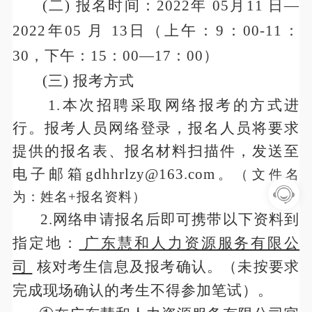
(二) 报名时间：202
2
年
0
5
月
11
日—
202
2
年
0
5
月 1
3
日（上午：
9：00-11：
30，下午：15：00—17：00）
(三) 报考方式
1.本次招聘采取网络报考的方式进
行。报考人员网络登录，报名人员将要求
提供的报名表、报名材料扫描件，发送至
电子邮箱gdhhrlzy@163.com
。（文件名
为：姓名
+报名资料）
2.网络申请报名后即可携带以下资料到
指定地：
广东慧和人力资源服务有限公
司
核对考生信息及报考确认。（未按要求
完成现场确认的考生不得参加笔试）。